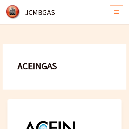
Ir
JCMBGAS
al
contenido
ACEINGAS