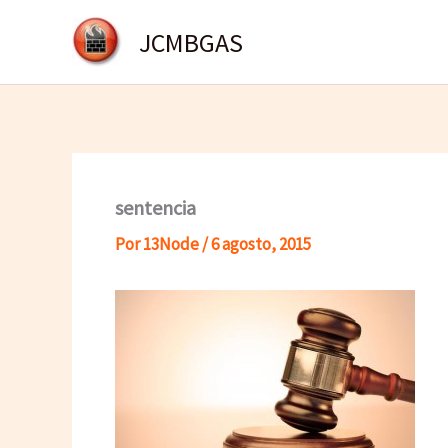
Ir
JCMBGAS
al
contenido
sentencia
Por
13Node
/
6 agosto, 2015