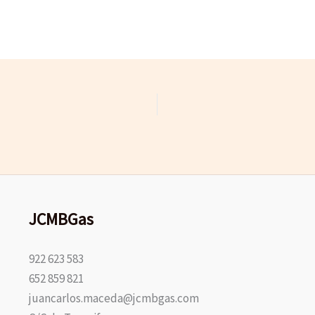
JCMBGas
922 623 583
652 859 821
juancarlos.maceda@jcmbgas.com