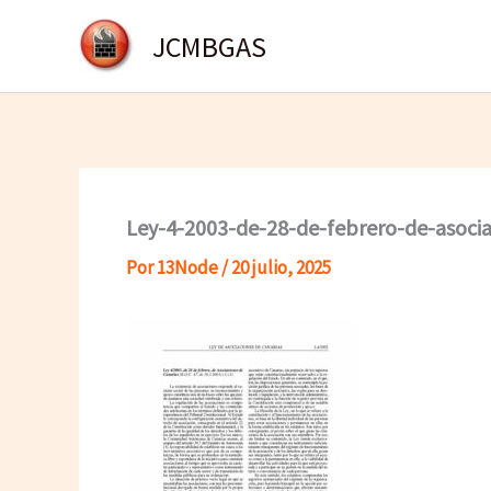
Ir
JCMBGAS
al
contenido
Ley-4-2003-de-28-de-febrero-de-asocia
Por
13Node
/
20 julio, 2025