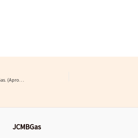
Estatutos de la Asociación Canaria de Instaladores de Gas. (Aprobados el 7 de julio de 2012)
JCMBGas