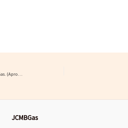
Estatutos de la Asociación Canaria de Instaladores de Gas. (Aprobados el 7 de julio de 2012)
JCMBGas