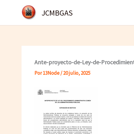
Ir
JCMBGAS
al
contenido
Ante-proyecto-de-Ley-de-Procedimient
Por
13Node
/
20 julio, 2025